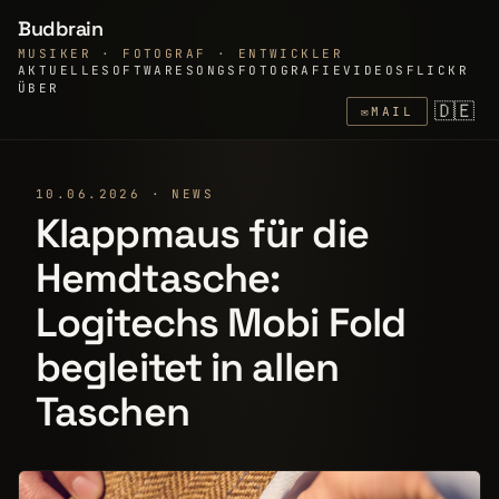
Budbrain
MUSIKER · FOTOGRAF · ENTWICKLER
AKTUELLE
SOFTWARE
SONGS
FOTOGRAFIE
VIDEOS
FLICKR
ÜBER
🇩🇪
✉
MAIL
10.06.2026 · NEWS
Klappmaus für die
Hemdtasche:
Logitechs Mobi Fold
begleitet in allen
Taschen