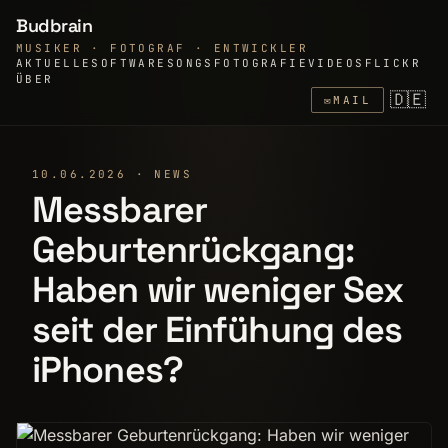
Budbrain
MUSIKER · FOTOGRAF · ENTWICKLER
AKTUELLE
SOFTWARE
SONGS
FOTOGRAFIE
VIDEOS
FLICKR
ÜBER
🇩🇪
✉
MAIL
10.06.2026 · NEWS
Messbarer
Geburtenrückgang:
Haben wir weniger Sex
seit der Einfühung des
iPhones?