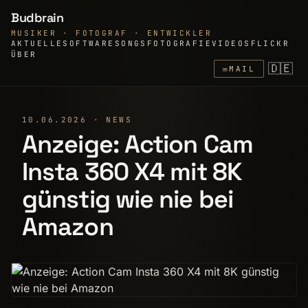
Budbrain
MUSIKER · FOTOGRAF · ENTWICKLER
AKTUELLE
SOFTWARE
SONGS
FOTOGRAFIE
VIDEOS
FLICKR
ÜBER
🇩🇪
✉
MAIL
10.06.2026 · NEWS
Anzeige: Action Cam
Insta 360 X4 mit 8K
günstig wie nie bei
Amazon