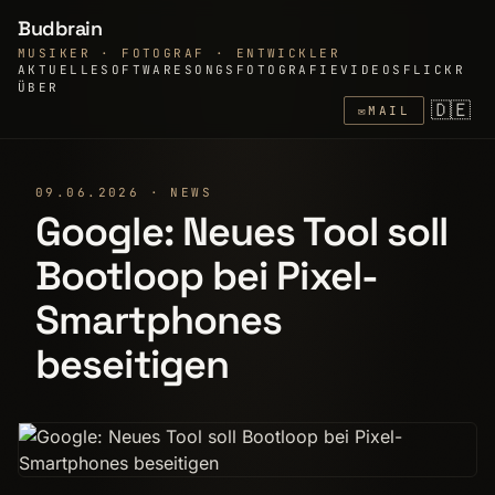
Budbrain
MUSIKER · FOTOGRAF · ENTWICKLER
AKTUELLE
SOFTWARE
SONGS
FOTOGRAFIE
VIDEOS
FLICKR
ÜBER
🇩🇪
✉
MAIL
09.06.2026 · NEWS
Google: Neues Tool soll
Bootloop bei Pixel-
Smartphones
beseitigen