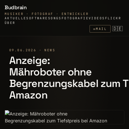
Budbrain
MUSIKER · FOTOGRAF · ENTWICKLER
AKTUELLE
SOFTWARE
SONGS
FOTOGRAFIE
VIDEOS
FLICKR
ÜBER
🇩🇪
✉
MAIL
09.06.2026 · NEWS
Anzeige:
Mähroboter ohne
Begrenzungskabel zum Ti
Amazon