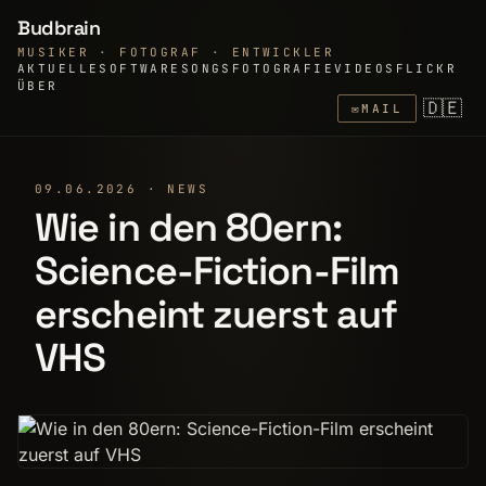
Budbrain
MUSIKER · FOTOGRAF · ENTWICKLER
AKTUELLE
SOFTWARE
SONGS
FOTOGRAFIE
VIDEOS
FLICKR
ÜBER
🇩🇪
✉
MAIL
09.06.2026 · NEWS
Wie in den 80ern:
Science-Fiction-Film
erscheint zuerst auf
VHS