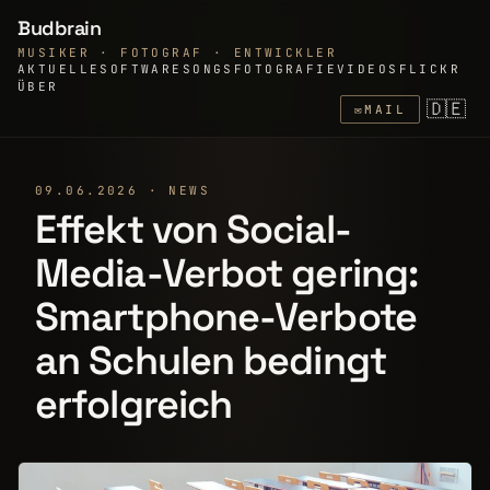
Budbrain
MUSIKER · FOTOGRAF · ENTWICKLER
AKTUELLE
SOFTWARE
SONGS
FOTOGRAFIE
VIDEOS
FLICKR
ÜBER
🇩🇪
✉
MAIL
09.06.2026 · NEWS
Effekt von Social-
Media-Verbot gering:
Smartphone-Verbote
an Schu­len bedingt
erfolgreich