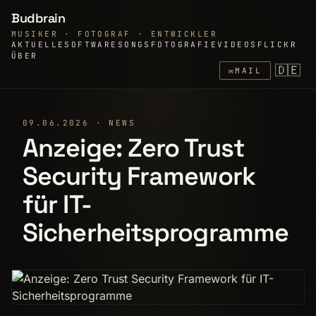
Budbrain
MUSIKER · FOTOGRAF · ENTWICKLER
AKTUELLE
SOFTWARE
SONGS
FOTOGRAFIE
VIDEOS
FLICKR
ÜBER
🇩🇪
✉
MAIL
09.06.2026 · NEWS
Anzeige: Zero Trust
Security Framework
für IT-
Sicherheitsprogramme