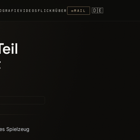
🇩🇪
OGRAFIE
VIDEOS
FLICKR
ÜBER
✉
MAIL
eil
t
es Spielzeug