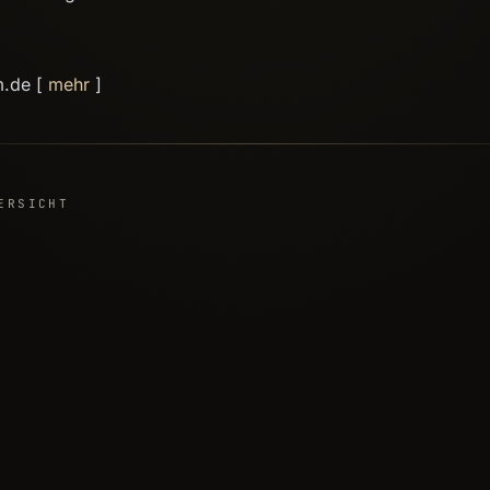
m.de [
mehr
]
ERSICHT