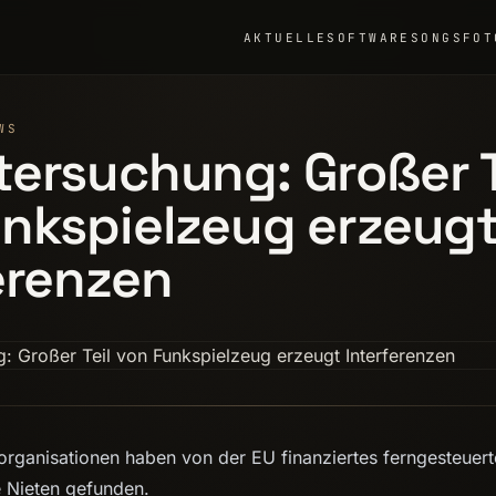
AKTUELLE
SOFTWARE
SONGS
FOT
WS
ersuchung: Großer T
nkspielzeug erzeug
erenzen
rganisationen haben von der EU finanziertes ferngesteuert
e Nieten gefunden.