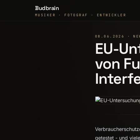
Budbrain
MUSIKER · FOTOGRAF · ENTWICKLER
08.06.2026 · NE
EU-Unt
von Fu
Interf
Verbraucherschutzo
getestet - und viel