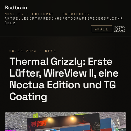
Budbrain
MUSIKER · FOTOGRAF · ENTWICKLER
AKTUELLE
SOFTWARE
SONGS
FOTOGRAFIE
VIDEOS
FLICKR
ÜBER
🇩🇪
✉
MAIL
08.06.2026 · NEWS
Thermal Grizzly: Erste
Lüfter, WireView II, eine
Noctua Edition und TG
Coating