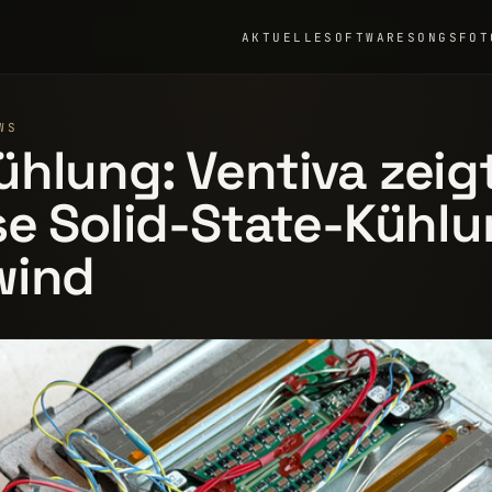
AKTUELLE
SOFTWARE
SONGS
FOT
WS
hlung: Ventiva zeig
se Solid-State-Kühlu
wind