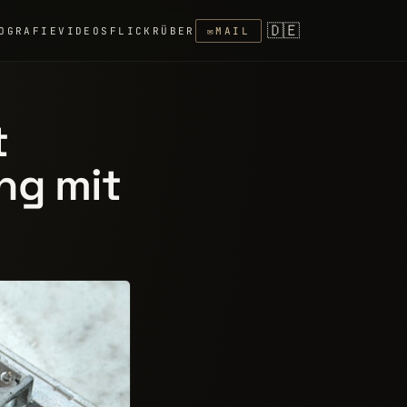
🇩🇪
OGRAFIE
VIDEOS
FLICKR
ÜBER
✉
MAIL
t
ng mit