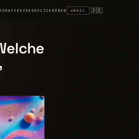
🇩🇪
OGRAFIE
VIDEOS
FLICKR
ÜBER
✉
MAIL
Welche
,