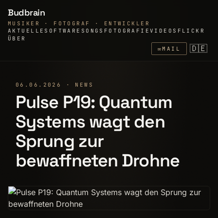
Budbrain
MUSIKER · FOTOGRAF · ENTWICKLER
AKTUELLE
SOFTWARE
SONGS
FOTOGRAFIE
VIDEOS
FLICKR
ÜBER
🇩🇪
✉
MAIL
06.06.2026 · NEWS
Pulse P19: Quantum
Systems wagt den
Sprung zur
bewaffneten Drohne