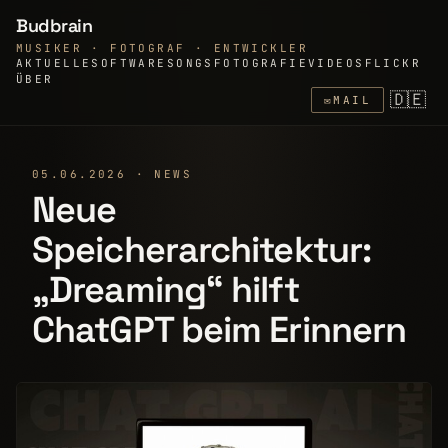
Budbrain
MUSIKER · FOTOGRAF · ENTWICKLER
AKTUELLE
SOFTWARE
SONGS
FOTOGRAFIE
VIDEOS
FLICKR
ÜBER
🇩🇪
✉
MAIL
05.06.2026 · NEWS
Neue
Speicherarchitektur:
„Dreaming“ hilft
ChatGPT beim Erinnern