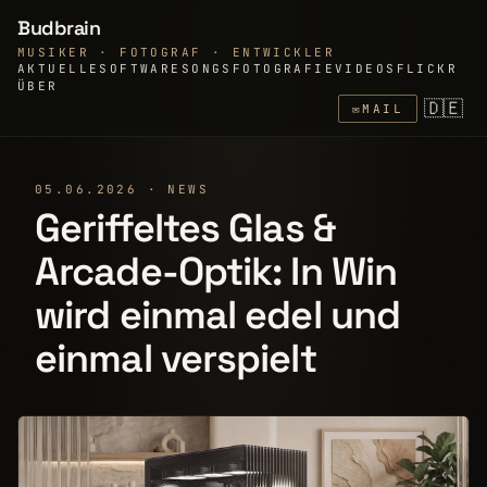
Budbrain
MUSIKER · FOTOGRAF · ENTWICKLER
AKTUELLE
SOFTWARE
SONGS
FOTOGRAFIE
VIDEOS
FLICKR
ÜBER
🇩🇪
✉
MAIL
05.06.2026 · NEWS
Geriffeltes Glas &
Arcade-Optik: In Win
wird einmal edel und
einmal verspielt