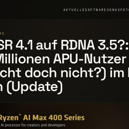
AKTUELLE
SOFTWARE
SONGS
FOT
WS
SR 4.1 auf RDNA 3.5?
Millionen APU-Nutzer
eicht doch nicht?) i
n (Update)