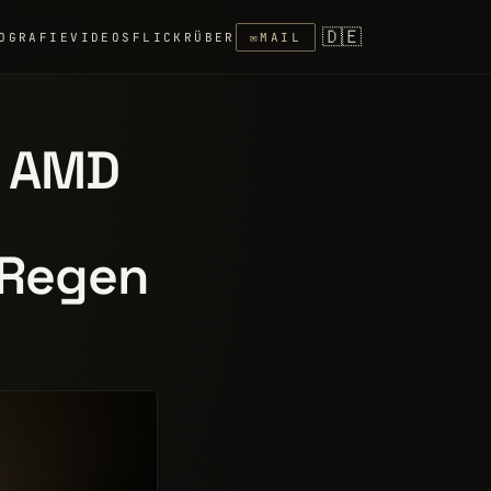
🇩🇪
OGRAFIE
VIDEOS
FLICKR
ÜBER
✉
MAIL
: AMD
m Regen