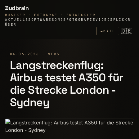
Budbrain
MUSIKER · FOTOGRAF · ENTWICKLER
AKTUELLE
SOFTWARE
SONGS
FOTOGRAFIE
VIDEOS
FLICKR
ÜBER
🇩🇪
✉
MAIL
04.06.2026 · NEWS
Langstreckenflug:
Airbus testet A350 für
die Strecke London -
Sydney