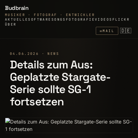
Budbrain
MUSIKER · FOTOGRAF · ENTWICKLER
AKTUELLE
SOFTWARE
SONGS
FOTOGRAFIE
VIDEOS
FLICKR
ÜBER
🇩🇪
✉
MAIL
04.06.2026 · NEWS
Details zum Aus:
Geplatzte Stargate-
Serie sollte SG-1
fortsetzen