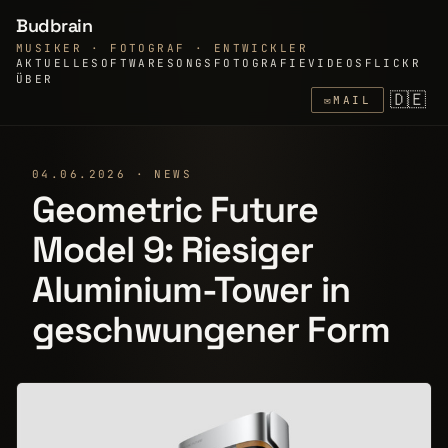
Budbrain
MUSIKER · FOTOGRAF · ENTWICKLER
AKTUELLE
SOFTWARE
SONGS
FOTOGRAFIE
VIDEOS
FLICKR
ÜBER
🇩🇪
✉
MAIL
04.06.2026 · NEWS
Geometric Future
Model 9: Riesiger
Aluminium-Tower in
geschwungener Form