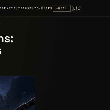
🇩🇪
OGRAFIE
VIDEOS
FLICKR
ÜBER
✉
MAIL
ns:
s