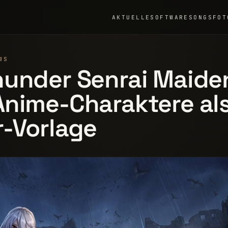
AKTUELLE
SOFTWARE
SONGS
FOT
WS
under Senrai Maide
nime-Charaktere al
-Vorlage