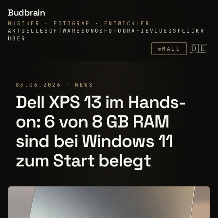
Budbrain
MUSIKER · FOTOGRAF · ENTWICKLER
AKTUELLE
SOFTWARE
SONGS
FOTOGRAFIE
VIDEOS
FLICKR
ÜBER
🇩🇪
✉
MAIL
03.06.2026 · NEWS
Dell XPS 13 im Hands-
on: 6 von 8 GB RAM
sind bei Windows 11
zum Start belegt