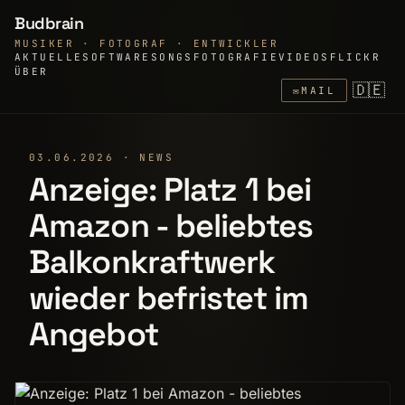
Budbrain
MUSIKER · FOTOGRAF · ENTWICKLER
AKTUELLE
SOFTWARE
SONGS
FOTOGRAFIE
VIDEOS
FLICKR
ÜBER
🇩🇪
✉
MAIL
03.06.2026 · NEWS
Anzeige: Platz 1 bei
Amazon - beliebtes
Balkonkraftwerk
wieder befristet im
Angebot