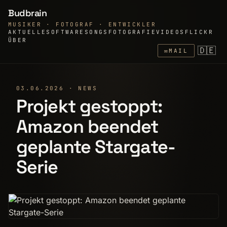
Budbrain
MUSIKER · FOTOGRAF · ENTWICKLER
AKTUELLE
SOFTWARE
SONGS
FOTOGRAFIE
VIDEOS
FLICKR
ÜBER
🇩🇪
✉
MAIL
03.06.2026 · NEWS
Projekt gestoppt:
Amazon beendet
geplante Stargate-
Serie