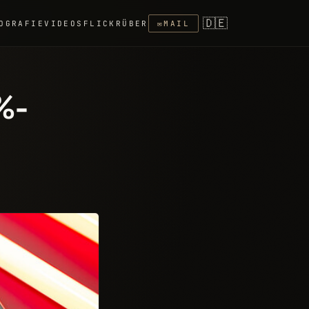
🇩🇪
OGRAFIE
VIDEOS
FLICKR
ÜBER
✉
MAIL
%-