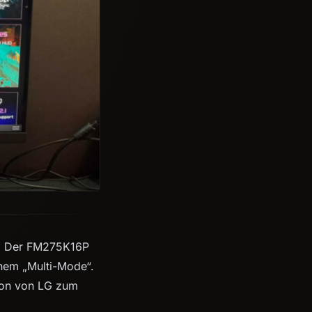
or. Der FM275K16P
inem „Multi-Mode“.
on von LG zum