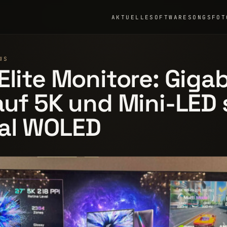
AKTUELLE
SOFTWARE
SONGS
FOT
WS
Elite Monitore: Giga
auf 5K und Mini-LED
al WOLED