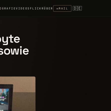
🇩🇪
OGRAFIE
VIDEOS
FLICKR
ÜBER
✉
MAIL
byte
 sowie