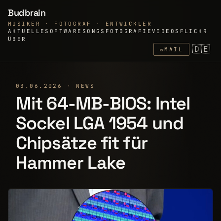
Budbrain
MUSIKER · FOTOGRAF · ENTWICKLER
AKTUELLE
SOFTWARE
SONGS
FOTOGRAFIE
VIDEOS
FLICKR
ÜBER
🇩🇪
✉
MAIL
03.06.2026 · NEWS
Mit 64-MB-BIOS: Intel
Sockel LGA 1954 und
Chipsätze fit für
Hammer Lake