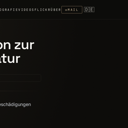
🇩🇪
OGRAFIE
VIDEOS
FLICKR
ÜBER
✉
MAIL
on zur
tur
 Beschädigungen