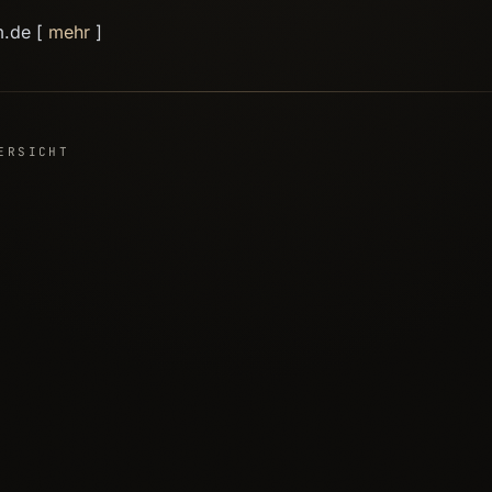
m.de [
mehr
]
ERSICHT