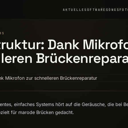
AKTUELLE
SOFTWARE
SONGS
FOT
WS
truktur: Dank Mikrof
leren Brückenrepara
zientes, einfaches Systems hört auf die Geräusche, die bei
gezielt für marode Brücken gedacht.