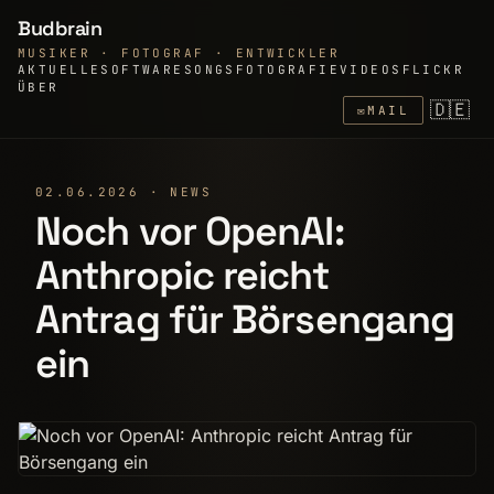
Budbrain
MUSIKER · FOTOGRAF · ENTWICKLER
AKTUELLE
SOFTWARE
SONGS
FOTOGRAFIE
VIDEOS
FLICKR
ÜBER
🇩🇪
✉
MAIL
02.06.2026 · NEWS
Noch vor OpenAI:
Anthropic reicht
Antrag für Börsengang
ein