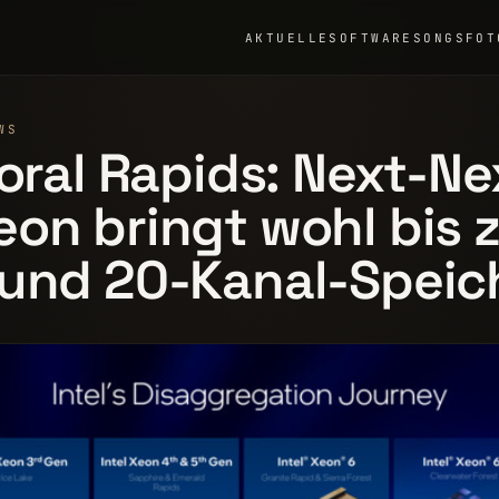
AKTUELLE
SOFTWARE
SONGS
FOT
WS
Coral Rapids: Next-Ne
on bringt wohl bis 
 und 20-Kanal-Speic