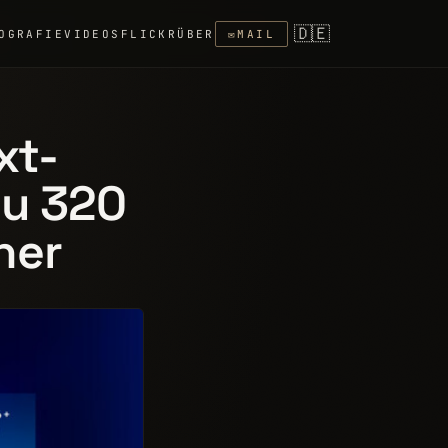
🇩🇪
OGRAFIE
VIDEOS
FLICKR
ÜBER
✉
MAIL
xt-
zu 320
her