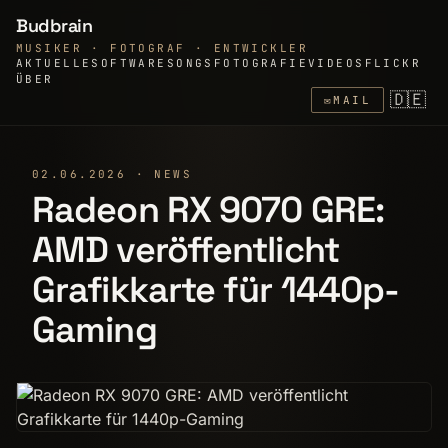
Budbrain
MUSIKER · FOTOGRAF · ENTWICKLER
AKTUELLE
SOFTWARE
SONGS
FOTOGRAFIE
VIDEOS
FLICKR
ÜBER
🇩🇪
✉
MAIL
02.06.2026 · NEWS
Radeon RX 9070 GRE:
AMD veröffentlicht
Grafikkarte für 1440p-
Gaming