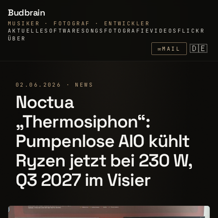
Budbrain
MUSIKER · FOTOGRAF · ENTWICKLER
AKTUELLE
SOFTWARE
SONGS
FOTOGRAFIE
VIDEOS
FLICKR
ÜBER
🇩🇪
✉
MAIL
02.06.2026 · NEWS
Noctua
„Thermosiphon“:
Pumpenlose AIO kühlt
Ryzen jetzt bei 230 W,
Q3 2027 im Visier