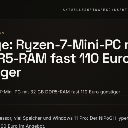
AKTUELLE
SOFTWARE
SONGS
FOT
WS
e: Ryzen-7-Mini-PC 
5-RAM fast 110 Eur
iger
essor, viel Speicher und Windows 11 Pro: Der NiPoGi Hyper 
600 Euro im Angebot.