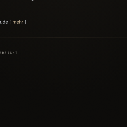
m.de [
mehr
]
ERSICHT