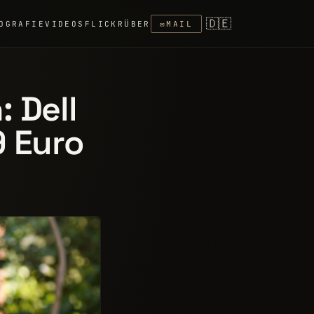
🇩🇪
OGRAFIE
VIDEOS
FLICKR
ÜBER
✉
MAIL
 Dell
9 Euro