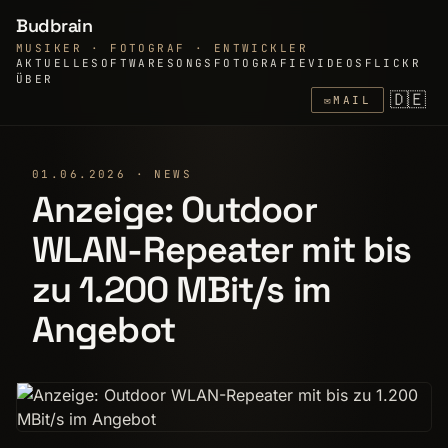
Budbrain
MUSIKER · FOTOGRAF · ENTWICKLER
AKTUELLE
SOFTWARE
SONGS
FOTOGRAFIE
VIDEOS
FLICKR
ÜBER
🇩🇪
✉
MAIL
01.06.2026 · NEWS
Anzeige: Outdoor
WLAN-Repeater mit bis
zu 1.200 MBit/s im
Angebot