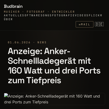
Budbrain
MUSIKER · FOTOGRAF · ENTWICKLER
AKTUELLE
SOFTWARE
SONGS
FOTOGRAFIE
VIDEOS
FLICKR
ÜBER
🇩🇪
✉
MAIL
01.06.2026 · NEWS
Anzeige: Anker-
Schnellladegerät mit
160 Watt und drei Ports
zum Tiefpreis