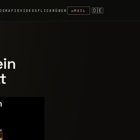
🇩🇪
OGRAFIE
VIDEOS
FLICKR
ÜBER
✉
MAIL
ein
t