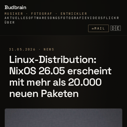
Budbrain
MUSIKER · FOTOGRAF · ENTWICKLER
AKTUELLE
SOFTWARE
SONGS
FOTOGRAFIE
VIDEOS
FLICKR
ÜBER
🇩🇪
✉
MAIL
31.05.2026 · NEWS
Linux-Distribution:
NixOS 26.05 erscheint
mit mehr als 20.000
neuen Paketen