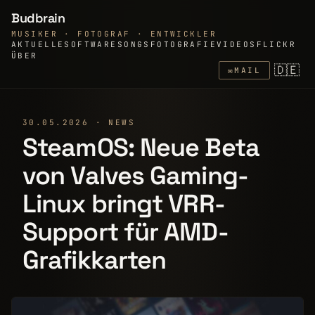
Budbrain
MUSIKER · FOTOGRAF · ENTWICKLER
AKTUELLE
SOFTWARE
SONGS
FOTOGRAFIE
VIDEOS
FLICKR
ÜBER
🇩🇪
✉
MAIL
30.05.2026 · NEWS
SteamOS: Neue Beta
von Valves Gaming-
Linux bringt VRR-
Support für AMD-
Grafikkarten