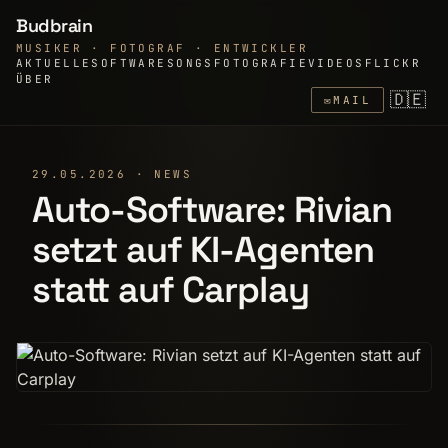
Budbrain
MUSIKER · FOTOGRAF · ENTWICKLER
AKTUELLE
SOFTWARE
SONGS
FOTOGRAFIE
VIDEOS
FLICKR
ÜBER
🇩🇪
✉
MAIL
29.05.2026 · NEWS
Auto-Software: Rivian
setzt auf KI-Agenten
statt auf Carplay