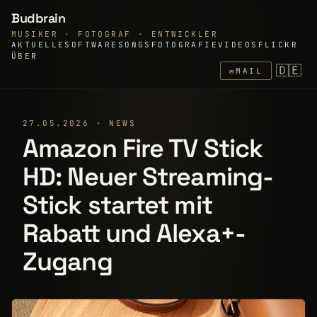
Budbrain
MUSIKER · FOTOGRAF · ENTWICKLER
AKTUELLE
SOFTWARE
SONGS
FOTOGRAFIE
VIDEOS
FLICKR
ÜBER
🇩🇪
✉
MAIL
27.05.2026 · NEWS
Amazon Fire TV Stick
HD: Neuer Streaming-
Stick startet mit
Rabatt und Alexa+-
Zugang