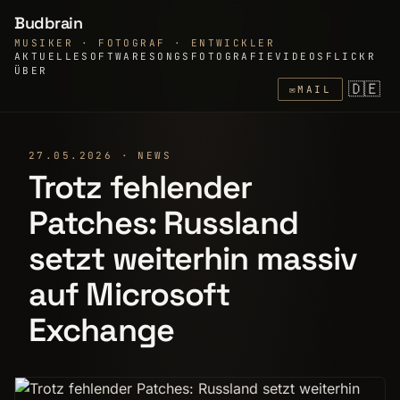
Budbrain
MUSIKER · FOTOGRAF · ENTWICKLER
AKTUELLE
SOFTWARE
SONGS
FOTOGRAFIE
VIDEOS
FLICKR
ÜBER
🇩🇪
✉
MAIL
27.05.2026 · NEWS
Trotz fehlender
Patches: Russland
setzt weiterhin massiv
auf Microsoft
Exchange