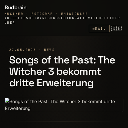
Budbrain
MUSIKER · FOTOGRAF · ENTWICKLER
AKTUELLE
SOFTWARE
SONGS
FOTOGRAFIE
VIDEOS
FLICKR
ÜBER
🇩🇪
✉
MAIL
27.05.2026 · NEWS
Songs of the Past: The
Witcher 3 bekommt
dritte Erweiterung