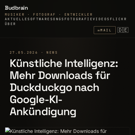
Budbrain
MUSIKER · FOTOGRAF · ENTWICKLER
AKTUELLE
SOFTWARE
SONGS
FOTOGRAFIE
VIDEOS
FLICKR
ÜBER
🇩🇪
✉
MAIL
27.05.2026 · NEWS
Künstliche Intelligenz:
Mehr Downloads für
Duckduckgo nach
Google-KI-
Ankündigung