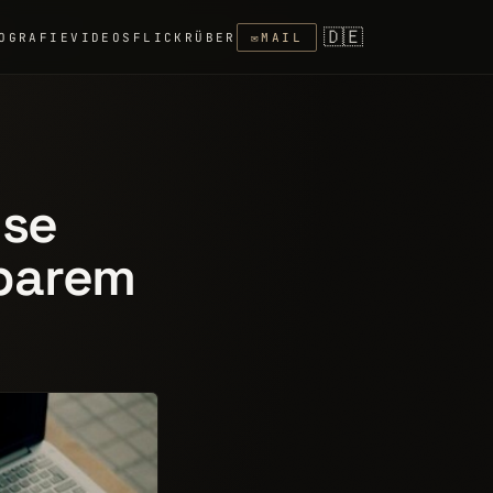
🇩🇪
OGRAFIE
VIDEOS
FLICKR
ÜBER
✉
MAIL
ise
barem