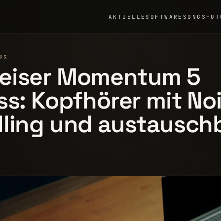
AKTUELLE
SOFTWARE
SONGS
FOT
WS
eiser Momentum 5
ss: Kopfhörer mit No
lling und austausch