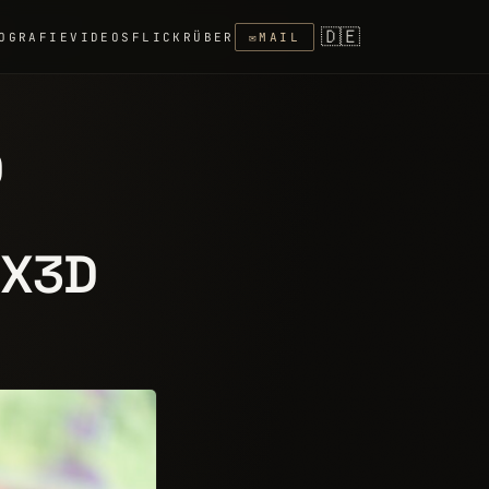
🇩🇪
OGRAFIE
VIDEOS
FLICKR
ÜBER
✉
MAIL
D
0X3D