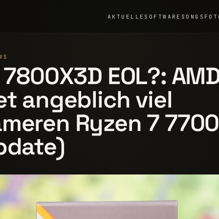
AKTUELLE
SOFTWARE
SONGS
FOT
WS
r 7800X3D EOL?: AM
et angeblich viel
ameren Ryzen 7 770
pdate)