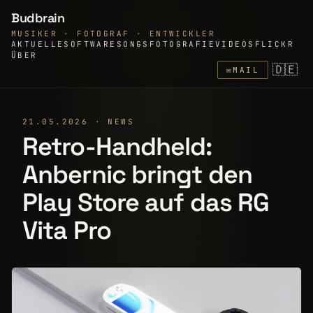
Budbrain
MUSIKER · FOTOGRAF · ENTWICKLER
AKTUELLE
SOFTWARE
SONGS
FOTOGRAFIE
VIDEOS
FLICKR
ÜBER
🇩🇪
✉
MAIL
21.05.2026 · NEWS
Retro-Handheld:
Anbernic bringt den
Play Store auf das RG
Vita Pro