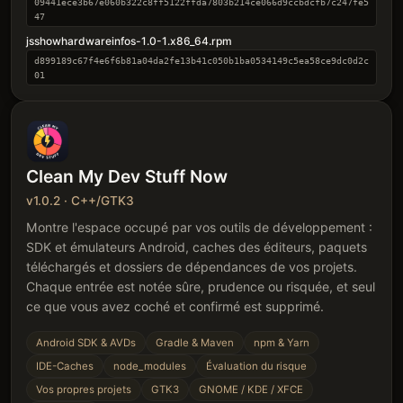
09441ece3b67e060b322c8ff5122ffda7803b214ce066d9ccbdcfb7c247fe5
47
jsshowhardwareinfos-1.0-1.x86_64.rpm
d899189c67f4e6f6b81a04da2fe13b41c050b1ba0534149c5ea58ce9dc0d2c
01
Clean My Dev Stuff Now
v1.0.2 · C++/GTK3
Montre l'espace occupé par vos outils de développement :
SDK et émulateurs Android, caches des éditeurs, paquets
téléchargés et dossiers de dépendances de vos projets.
Chaque entrée est notée sûre, prudence ou risquée, et seul
ce que vous avez coché et confirmé est supprimé.
Android SDK & AVDs
Gradle & Maven
npm & Yarn
IDE-Caches
node_modules
Évaluation du risque
Vos propres projets
GTK3
GNOME / KDE / XFCE