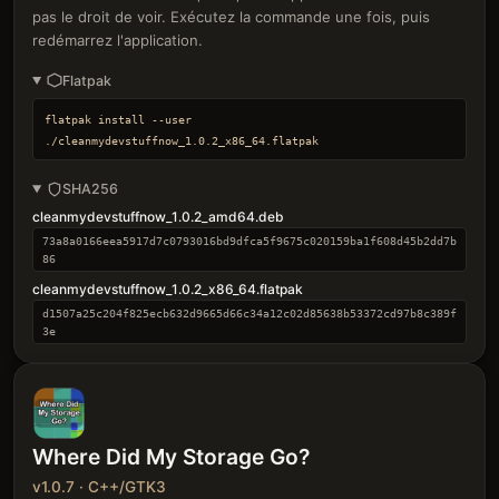
pas le droit de voir. Exécutez la commande une fois, puis
redémarrez l'application.
Flatpak
flatpak install --user 
./cleanmydevstuffnow_1.0.2_x86_64.flatpak
SHA256
cleanmydevstuffnow_1.0.2_amd64.deb
73a8a0166eea5917d7c0793016bd9dfca5f9675c020159ba1f608d45b2dd7b
86
cleanmydevstuffnow_1.0.2_x86_64.flatpak
d1507a25c204f825ecb632d9665d66c34a12c02d85638b53372cd97b8c389f
3e
Where Did My Storage Go?
v1.0.7 · C++/GTK3