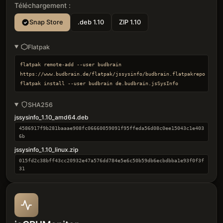
Téléchargement :
Snap Store
.deb 1.10
ZIP 1.10
Flatpak
flatpak remote-add --user budbrain 
https://www.budbrain.de/flatpak/jssysinfo/budbrain.flatpakrepo

flatpak install --user budbrain de.budbrain.jsSysInfo
SHA256
jssysinfo_1.10_amd64.deb
4586917f9b281baaae908fc06660059091f95ffeda56d08c0ee15043c1e403
6b
jssysinfo_1.10_linux.zip
015fd2c38bff43cc20932e47a576dd784e5e6c50b59db6ecbdbba1e93f0f3f
31