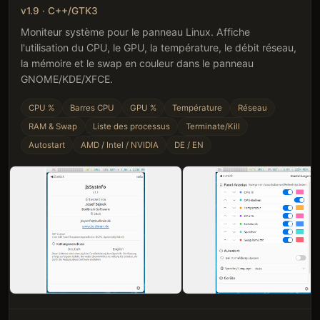
v1.9 · C++/GTK3
Moniteur système pour le panneau Linux. Affiche
l'utilisation du CPU, le GPU, la température, le débit réseau,
la mémoire et le swap en couleur dans le panneau
GNOME/KDE/XFCE.
CPU %
Barres CPU
GPU %
Température
Réseau
RAM & Swap
Liste des processus
Terminate/Kill
Autostart
AMD / Intel / NVIDIA
DE / EN