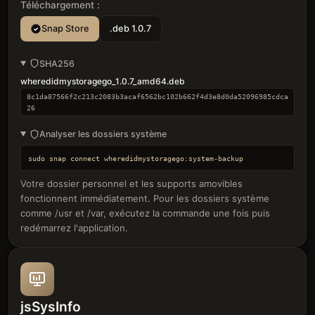
Téléchargement :
Snap Store
.deb 1.0.7
SHA256
wheredidmystoragego_1.0.7_amd64.deb
8c1da87566f2c213c2083b3acaf6562bc102b662f4d3e8d0da52096985cdca
26
Analyser les dossiers système
sudo snap connect wheredidmystoragego:system-backup
Votre dossier personnel et les supports amovibles
fonctionnent immédiatement. Pour les dossiers système
comme /usr et /var, exécutez la commande une fois puis
redémarrez l'application.
jsSysInfo