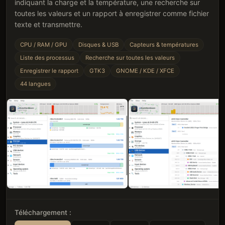
indiquant la charge et la température, une recherche sur
toutes les valeurs et un rapport à enregistrer comme fichier
texte et transmettre.
CPU / RAM / GPU
Disques & USB
Capteurs & températures
Liste des processus
Recherche sur toutes les valeurs
Enregistrer le rapport
GTK3
GNOME / KDE / XFCE
44
langues
Téléchargement :