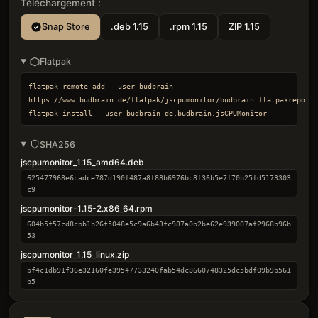
Téléchargement :
Snap Store
.deb 1.15
.rpm 1.15
ZIP 1.15
Flatpak
flatpak remote-add --user budbrain 
https://www.budbrain.de/flatpak/jscpumonitor/budbrain.flatpakrepo

flatpak install --user budbrain de.budbrain.jsCPUMonitor
SHA256
jscpumonitor_1.15_amd64.deb
625477968e6cadce787d190f487a8f88b6976bc8f36b5e7f70b25fd5173303
c9
jscpumonitor-1.15-2.x86_64.rpm
604b5f57cd8cbb1b26f5048e5c9a6b43fc987a0b2be62e939007af2968b96b
53
jscpumonitor_1.15_linux.zip
bf4c1db91f36e32160fe39547733240fab54dc8660748325dc5bdf09b9b561
b5