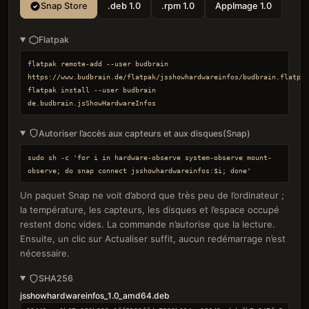
Snap Store
.deb 1.0
.rpm 1.0
AppImage 1.0
Flatpak
flatpak remote-add --user budbrain 
https://www.budbrain.de/flatpak/jsshowhardwareinfos/budbrain.flatpak
flatpak install --user budbrain 
de.budbrain.jsShowHardwareInfos
Autoriser l’accès aux capteurs et aux disques
(Snap)
sudo sh -c 'for i in hardware-observe system-observe mount-
observe; do snap connect jsshowhardwareinfos:$i; done'
Un paquet Snap ne voit d’abord que très peu de l’ordinateur ;
la température, les capteurs, les disques et l’espace occupé
restent donc vides. La commande n’autorise que la lecture.
Ensuite, un clic sur Actualiser suffit, aucun redémarrage n’est
nécessaire.
SHA256
jsshowhardwareinfos_1.0_amd64.deb