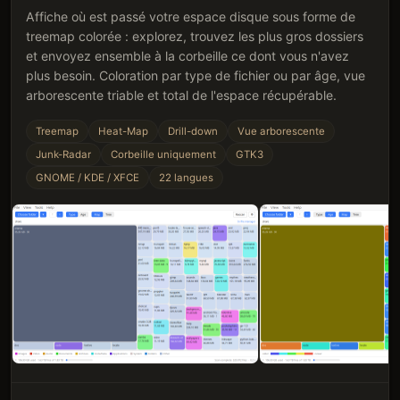
Affiche où est passé votre espace disque sous forme de
treemap colorée : explorez, trouvez les plus gros dossiers
et envoyez ensemble à la corbeille ce dont vous n'avez
plus besoin. Coloration par type de fichier ou par âge, vue
arborescente triable et total de l'espace récupérable.
Treemap
Heat-Map
Drill-down
Vue arborescente
Junk-Radar
Corbeille uniquement
GTK3
GNOME / KDE / XFCE
22
langues