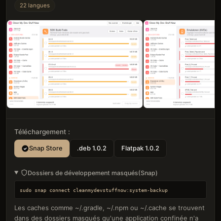
22
langues
Téléchargement :
Snap Store
.deb 1.0.2
Flatpak 1.0.2
Dossiers de développement masqués
(Snap)
sudo snap connect cleanmydevstuffnow:system-backup
Les caches comme ~/.gradle, ~/.npm ou ~/.cache se trouvent
dans des dossiers masqués qu'une application confinée n'a