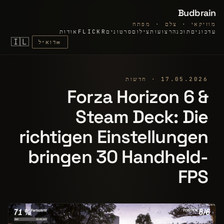
Budbrain
מוזיקאי · צלם · מפתח
אודות
FLICKR
סרטונים
צילום
רצועות
תוכנה
עדכונים
🇮🇱
דוא״ל
✉
17.05.2026 · חדשות
Forza Horizon 6 &
Steam Deck: Die
richtigen Einstellungen
bringen 30 Handheld-
FPS