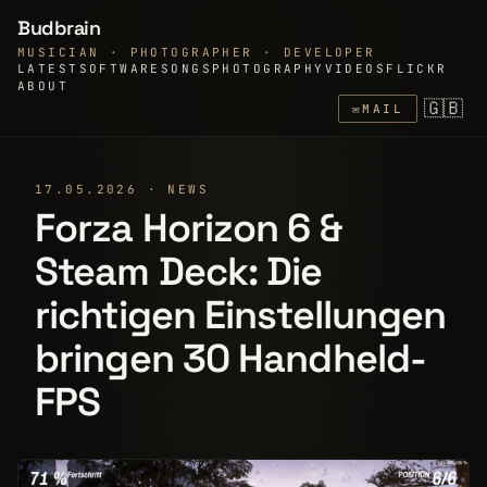
Budbrain
MUSICIAN · PHOTOGRAPHER · DEVELOPER
LATEST
SOFTWARE
SONGS
PHOTOGRAPHY
VIDEOS
FLICKR
ABOUT
🇬🇧
✉
MAIL
17.05.2026 · NEWS
Forza Horizon 6 &
Steam Deck: Die
richtigen Einstellungen
bringen 30 Handheld-
FPS