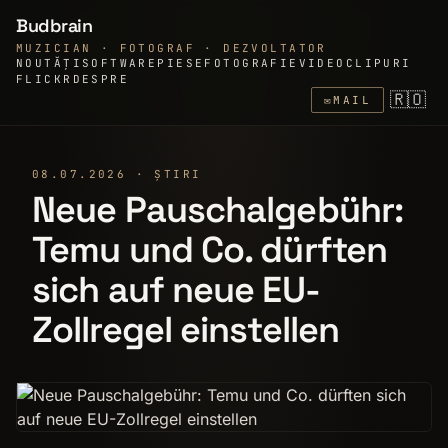
Budbrain
MUZICIAN · FOTOGRAF · DEZVOLTATOR
NOUTĂȚI
SOFTWARE
PIESE
FOTOGRAFIE
VIDEOCLIPURI
FLICKR
DESPRE
🇷🇴
✉
MAIL
08.07.2026 · ȘTIRI
Neue Pauschalgebühr:
Temu und Co. dürften
sich auf neue EU-
Zollregel einstellen